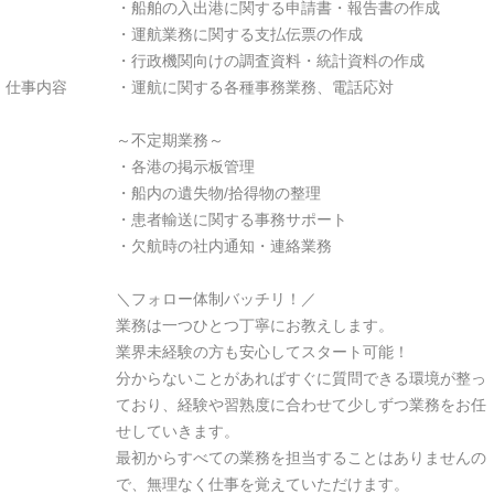
・船舶の入出港に関する申請書・報告書の作成
・運航業務に関する支払伝票の作成
・行政機関向けの調査資料・統計資料の作成
仕事内容
・運航に関する各種事務業務、電話応対
～不定期業務～
・各港の掲示板管理
・船内の遺失物/拾得物の整理
・患者輸送に関する事務サポート
・欠航時の社内通知・連絡業務
＼フォロー体制バッチリ！／
業務は一つひとつ丁寧にお教えします。
業界未経験の方も安心してスタート可能！
分からないことがあればすぐに質問できる環境が整っ
ており、経験や習熟度に合わせて少しずつ業務をお任
せしていきます。
最初からすべての業務を担当することはありませんの
で、無理なく仕事を覚えていただけます。