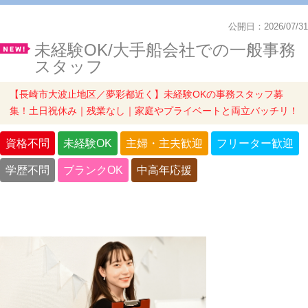
公開日：2026/07/31
未経験OK/大手船会社での一般事務
スタッフ
【長崎市大波止地区／夢彩都近く】未経験OKの事務スタッフ募
集！土日祝休み｜残業なし｜家庭やプライベートと両立バッチリ！
資格不問
未経験OK
主婦・主夫歓迎
フリーター歓迎
学歴不問
ブランクOK
中高年応援